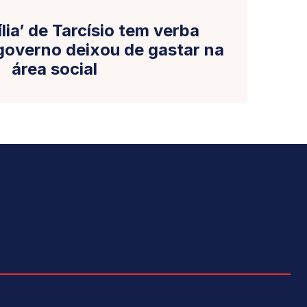
lia’ de Tarcísio tem verba
 governo deixou de gastar na
área social