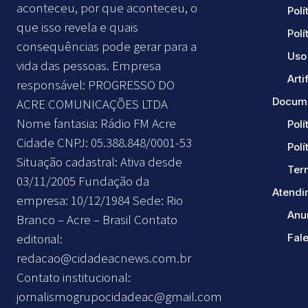
aconteceu, por que aconteceu, o
Polí
que isso revela e quais
Polí
consequências pode gerar para a
Uso 
vida das pessoas. Empresa
Arti
responsável: PROGRESSO DO
Docume
ACRE COMUNICAÇÕES LTDA
Nome fantasia: Rádio FM Acre
Polí
Cidade CNPJ: 05.388.848/0001-53
Polí
Situação cadastral: Ativa desde
Ter
03/11/2005 Fundação da
Atendi
empresa: 10/12/1984 Sede: Rio
Anu
Branco – Acre – Brasil Contato
editorial:
Fal
redacao@cidadeacnews.com.br
Contato institucional:
jornalismogrupocidadeac@gmail.com