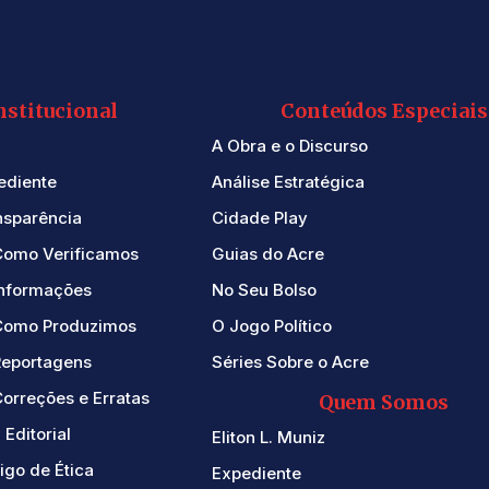
nstitucional
Conteúdos Especiais
A Obra e o Discurso
ediente
Análise Estratégica
nsparência
Cidade Play
Como Verificamos
Guias do Acre
Informações
No Seu Bolso
Como Produzimos
O Jogo Político
Reportagens
Séries Sobre o Acre
orreções e Erratas
Quem Somos
 Editorial
Eliton L. Muniz
igo de Ética
Expediente