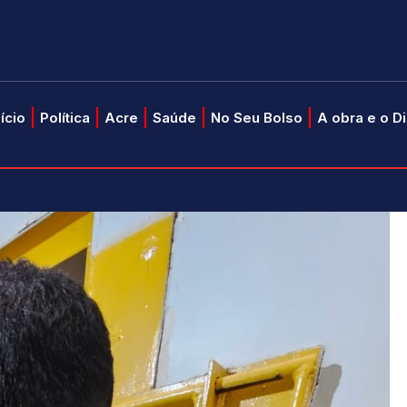
nício
Política
Acre
Saúde
No Seu Bolso
A obra e o D