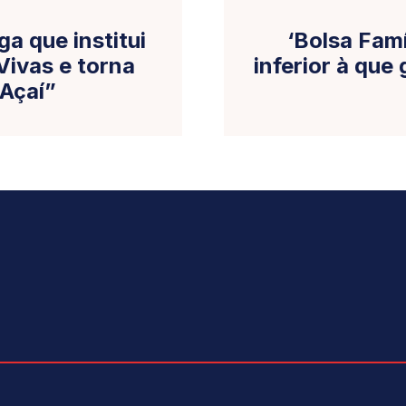
a que institui
‘Bolsa Famí
Vivas e torna
inferior à que
 Açaí”