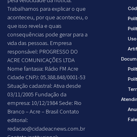
Trabalhamos para explicar o que
Cód
aconteceu, por que aconteceu, o
Polí
que isso revela e quais
Polí
consequências pode gerar para a
Uso 
vida das pessoas. Empresa
Arti
responsável: PROGRESSO DO
Docume
ACRE COMUNICAÇÕES LTDA
Nome fantasia: Rádio FM Acre
Polí
Cidade CNPJ: 05.388.848/0001-53
Polí
Situação cadastral: Ativa desde
Ter
03/11/2005 Fundação da
Atendi
empresa: 10/12/1984 Sede: Rio
Anu
Branco – Acre – Brasil Contato
editorial:
Fal
redacao@cidadeacnews.com.br
Contato institucional: