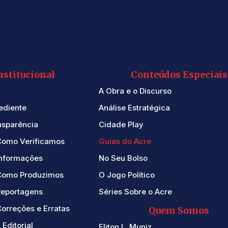
nstitucional
Conteúdos Especiais
A Obra e o Discurso
ediente
Análise Estratégica
nsparência
Cidade Play
Como Verificamos
Guias do Acre
Informações
No Seu Bolso
Como Produzimos
O Jogo Político
Reportagens
Séries Sobre o Acre
orreções e Erratas
Quem Somos
 Editorial
Eliton L. Muniz