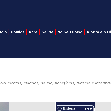
nício
Política
Acre
Saúde
No Seu Bolso
A obra e o D
 documentos, cidades, saúde, benefícios, turismo e inform