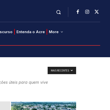
iscurso
Entenda o Acre
More
MAIS RECENTES
ações úteis para quem vive