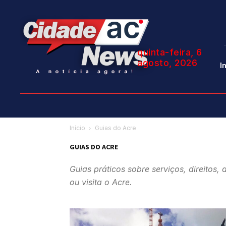
quinta-feira, 6
agosto, 2026
I
Início
Guias do Acre
GUIAS DO ACRE
Guias práticos sobre serviços, direitos,
ou visita o Acre.