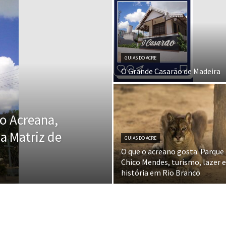
GUIAS DO ACRE
O Grande Casarão de Madeira
o Acreana,
ja Matriz de
GUIAS DO ACRE
O que o acreano gosta: Parque
Chico Mendes, turismo, lazer e
história em Rio Branco