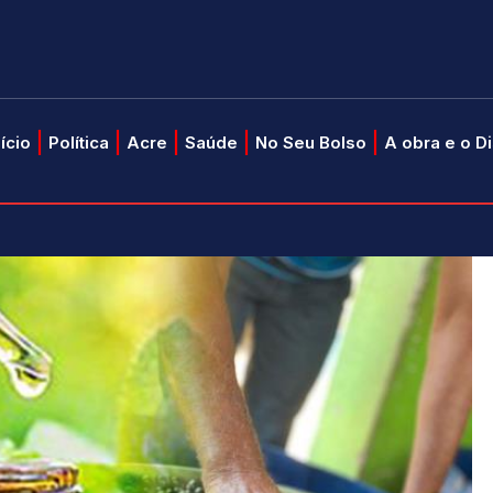
nício
Política
Acre
Saúde
No Seu Bolso
A obra e o D