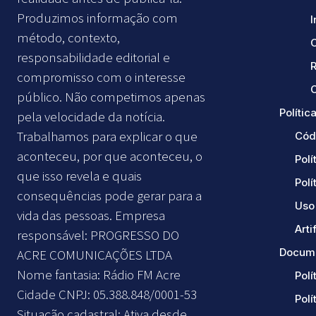
Produzimos informação com
método, contexto,
responsabilidade editorial e
compromisso com o interesse
C
público. Não competimos apenas
Política
pela velocidade da notícia.
Trabalhamos para explicar o que
Cód
aconteceu, por que aconteceu, o
Polí
que isso revela e quais
Polí
consequências pode gerar para a
Uso 
vida das pessoas. Empresa
Arti
responsável: PROGRESSO DO
Docume
ACRE COMUNICAÇÕES LTDA
Nome fantasia: Rádio FM Acre
Polí
Cidade CNPJ: 05.388.848/0001-53
Polí
Situação cadastral: Ativa desde