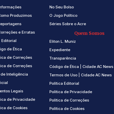
Informações
No Seu Bolso
Como Produzimos
O Jogo Político
Reportagens
Séries Sobre o Acre
orreções e Erratas
Quem Somos
 Editorial
Eliton L. Muniz
igo de Ética
Expediente
tica de Correções
Transparência
tica de Correções
Código de Ética | Cidade AC News
de Inteligência
Termos de Uso | Cidade AC News
ficial
Política Editorial
ntos Legais
Política de Privacidade
tica de Privacidade
Política de Correções
tica de Cookies
Política de Cookies