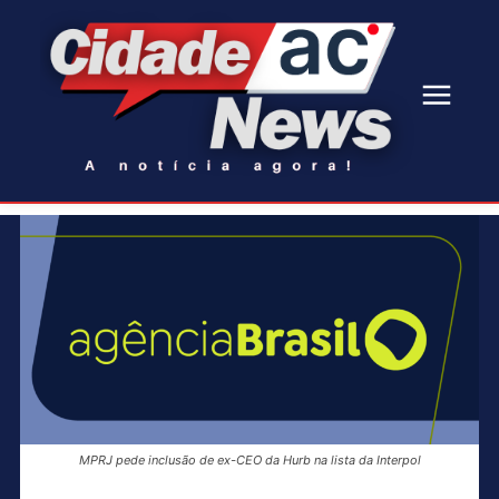
MPRJ pede inclusão de ex-CEO da Hurb na lista da Interpol