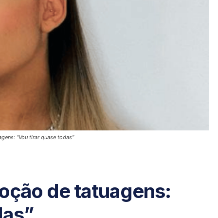
gens: “Vou tirar quase todas”
oção de tatuagens:
das”