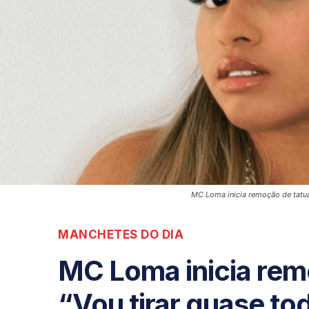
MC Loma inicia remoção de tatua
MANCHETES DO DIA
MC Loma inicia rem
“Vou tirar quase to