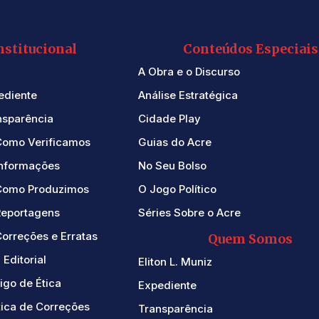
nstitucional
Conteúdos Especiais
A Obra e o Discurso
ediente
Análise Estratégica
nsparência
Cidade Play
Como Verificamos
Guias do Acre
Informações
No Seu Bolso
Como Produzimos
O Jogo Político
Reportagens
Séries Sobre o Acre
orreções e Erratas
Quem Somos
 Editorial
Eliton L. Muniz
igo de Ética
Expediente
tica de Correções
Transparência