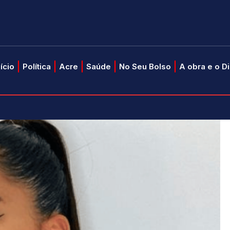
nício
Política
Acre
Saúde
No Seu Bolso
A obra e o D