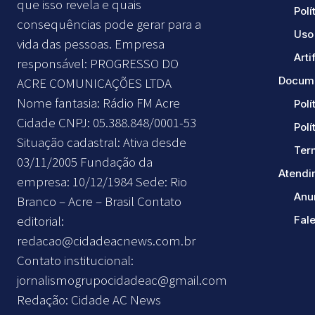
que isso revela e quais
Polí
consequências pode gerar para a
Uso 
vida das pessoas. Empresa
Arti
responsável: PROGRESSO DO
Docume
ACRE COMUNICAÇÕES LTDA
Nome fantasia: Rádio FM Acre
Polí
Cidade CNPJ: 05.388.848/0001-53
Polí
Situação cadastral: Ativa desde
Ter
03/11/2005 Fundação da
Atendi
empresa: 10/12/1984 Sede: Rio
Anu
Branco – Acre – Brasil Contato
editorial:
Fal
redacao@cidadeacnews.com.br
Contato institucional:
jornalismogrupocidadeac@gmail.com
Redação: Cidade AC News