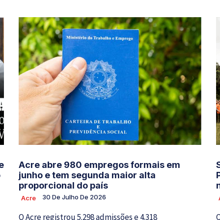
e
Acre abre 980 empregos formais em
o
junho e tem segunda maior alta
proporcional do país
30 De Julho De 2026
Acre
O Acre registrou 5.298 admissões e 4.318
O