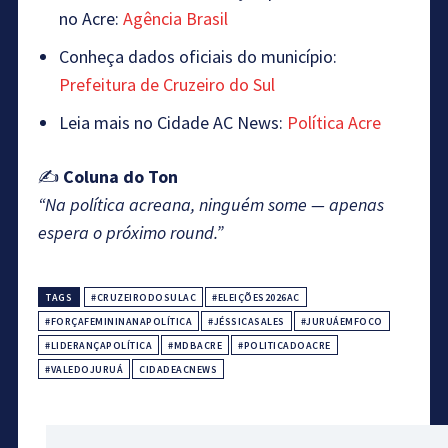
no Acre:
Agência Brasil
Conheça dados oficiais do município:
Prefeitura de Cruzeiro do Sul
Leia mais no Cidade AC News:
Política Acre
✍️
Coluna do Ton
“Na política acreana, ninguém some — apenas
espera o próximo round.”
TAGS
#CRUZEIRODOSULAC
#ELEIÇÕES2026AC
#FORÇAFEMININANAPOLÍTICA
#JÉSSICASALES
#JURUÁEMFOCO
#LIDERANÇAPOLÍTICA
#MDBACRE
#POLITICADOACRE
#VALEDOJURUÁ
CIDADEACNEWS