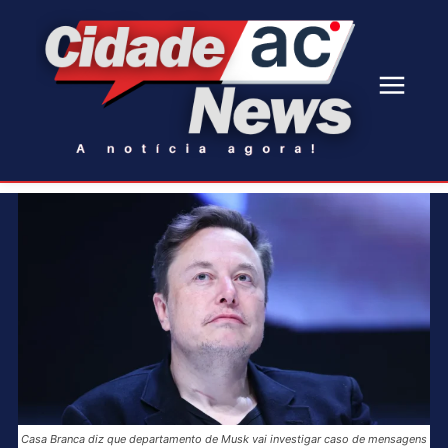
Casa Branca diz que departamento de Musk vai investigar caso de mensagens