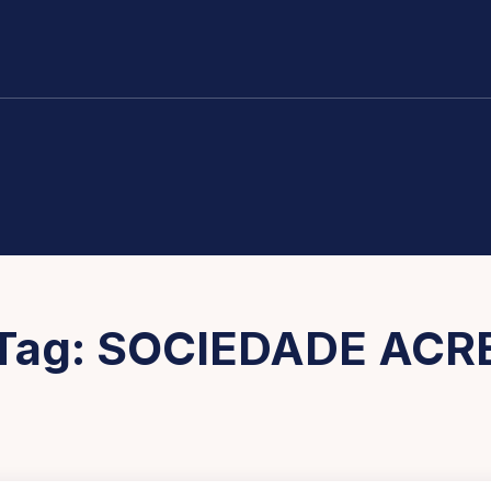
nício
Política
Acre
Saúde
No Seu Bolso
A obra e 
Tag:
SOCIEDADE ACR