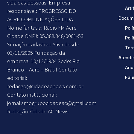
vida das pessoas. Empresa
Arti
responsável: PROGRESSO DO
Docume
ACRE COMUNICAÇÕES LTDA
Nome fantasia: Rádio FM Acre
Polí
Cidade CNPJ: 05.388.848/0001-53
Polí
Situação cadastral: Ativa desde
Ter
03/11/2005 Fundação da
Atendi
empresa: 10/12/1984 Sede: Rio
Anu
Branco – Acre – Brasil Contato
editorial:
Fal
redacao@cidadeacnews.com.br
Contato institucional:
jornalismogrupocidadeac@gmail.com
Redação: Cidade AC News