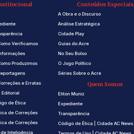
nstitucional
Conteúdos Especiais
A Obra e o Discurso
ediente
Análise Estratégica
nsparência
Cidade Play
Como Verificamos
Guias do Acre
Informações
No Seu Bolso
Como Produzimos
O Jogo Político
Reportagens
Séries Sobre o Acre
orreções e Erratas
Quem Somos
 Editorial
Eliton Muniz
igo de Ética
Expediente
tica de Correções
Transparência
tica de Correções
Código de Ética | Cidade AC News
de Inteligência
Termos de Uso | Cidade AC News