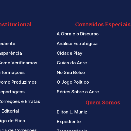
nstitucional
Conteúdos Especiais
A Obra e o Discurso
ediente
Análise Estratégica
nsparência
Cidade Play
Como Verificamos
Guias do Acre
Informações
No Seu Bolso
Como Produzimos
O Jogo Político
Reportagens
Séries Sobre o Acre
orreções e Erratas
Quem Somos
 Editorial
Eliton L. Muniz
igo de Ética
Expediente
tica de Correções