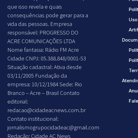
que isso revela e quais
Polí
consequências pode gerar para a
Uso 
vida das pessoas. Empresa
Arti
responsável: PROGRESSO DO
Docume
ACRE COMUNICAÇÕES LTDA
Nome fantasia: Rádio FM Acre
Polí
Cidade CNPJ: 05.388.848/0001-53
Polí
Situação cadastral: Ativa desde
Ter
03/11/2005 Fundação da
Atendi
empresa: 10/12/1984 Sede: Rio
Anu
Branco – Acre – Brasil Contato
editorial:
Fal
redacao@cidadeacnews.com.br
Contato institucional:
jornalismogrupocidadeac@gmail.com
Redação: Cidade AC News