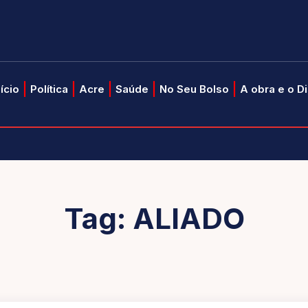
nício
Política
Acre
Saúde
No Seu Bolso
A obra e o D
Tag:
ALIADO