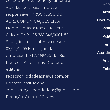
consequências pode gerar para a
Uso 
vida das pessoas. Empresa
Arti
responsável: PROGRESSO DO
Docume
ACRE COMUNICAÇÕES LTDA
Nome fantasia: Rádio FM Acre
Polí
Cidade CNPJ: 05.388.848/0001-53
Polí
Situação cadastral: Ativa desde
Ter
03/11/2005 Fundação da
Atendi
empresa: 10/12/1984 Sede: Rio
Anu
Branco – Acre – Brasil Contato
editorial:
Fal
redacao@cidadeacnews.com.br
Contato institucional:
jornalismogrupocidadeac@gmail.com
Redação: Cidade AC News