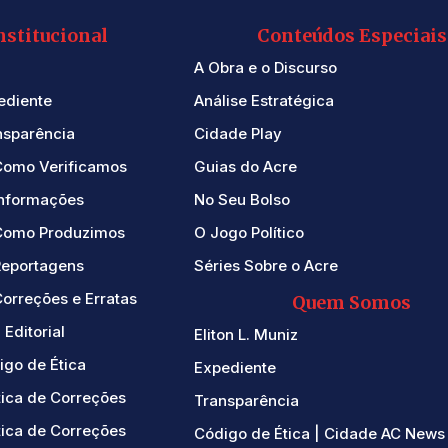
nstitucional
Conteúdos Especiais
A Obra e o Discurso
ediente
Análise Estratégica
nsparência
Cidade Play
Como Verificamos
Guias do Acre
Informações
No Seu Bolso
Como Produzimos
O Jogo Político
Reportagens
Séries Sobre o Acre
orreções e Erratas
Quem Somos
 Editorial
Eliton L. Muniz
igo de Ética
Expediente
tica de Correções
Transparência
tica de Correções
Código de Ética | Cidade AC News